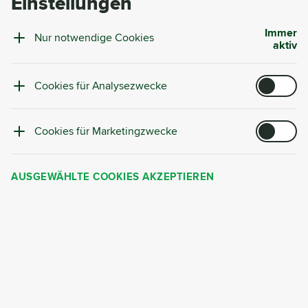
Einstellungen
Unterstützung zur
Betrugsprävention
Immer
Nur notwendige Cookies
aktiv
Globale Reichweite und Auswahl,
smartes Match-Making
Cookies für Analysezwecke
Cookies für Marketingzwecke
KOSTENLOS REGISTRIEREN
Erinnere mich später
AUSGEWÄHLTE COOKIES AKZEPTIEREN
Kategorie
Standort
Menge
Form
V
Neu