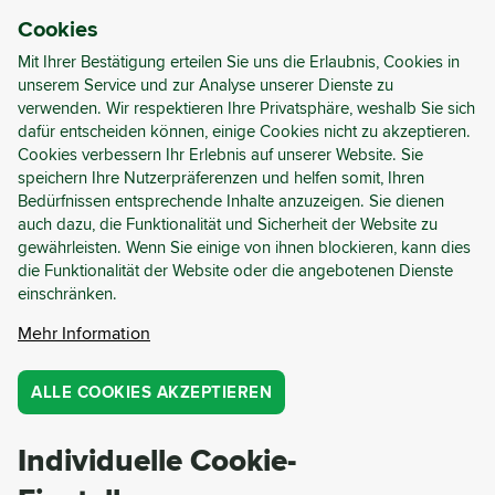
Cookies
ANMELDEN
REGISTRIEREN
Mit Ihrer Bestätigung erteilen Sie uns die Erlaubnis, Cookies in
unserem Service und zur Analyse unserer Dienste zu
verwenden. Wir respektieren Ihre Privatsphäre, weshalb Sie sich
dafür entscheiden können, einige Cookies nicht zu akzeptieren.
GESUCHE
FIRMEN
Cookies verbessern Ihr Erlebnis auf unserer Website. Sie
12
14.975
Anzeigen
speichern Ihre Nutzerpräferenzen und helfen somit, Ihren
211
Bedürfnissen entsprechende Inhalte anzuzeigen. Sie dienen
auch dazu, die Funktionalität und Sicherheit der Website zu
gewährleisten. Wenn Sie einige von ihnen blockieren, kann dies
die Funktionalität der Website oder die angebotenen Dienste
Holen Sie das Maximum aus
einschränken.
Cyrkl - kostenlos
Mehr Information
Treten Sie einer visionären
ALLE COOKIES AKZEPTIEREN
Plattform bei, der 20 000+
Unternehmen vertrauen
Individuelle Cookie-
Hervorragende persönliche