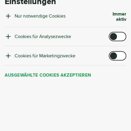
Einstellungen
Immer
Nur notwendige Cookies
aktiv
4.5
32
Google Rezension
Cookies für Analysezwecke
CYRKL Zdrojová platforma, s.r.o.
Cookies für Marketingzwecke
Na Příkopě 15, 110 00 Nové Město, Czech Republic
ID
: 07565305,
UID Nummer
: CZ07565305
AUSGEWÄHLTE COOKIES AKZEPTIEREN
info@cyrkl.com
Copyright 2018-
2026
Cyrkl