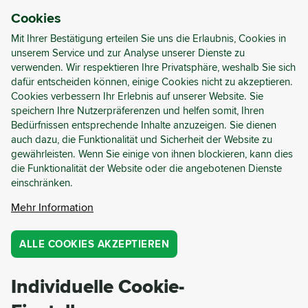
Cookies
ANMELDEN
REGISTRIEREN
Mit Ihrer Bestätigung erteilen Sie uns die Erlaubnis, Cookies in
unserem Service und zur Analyse unserer Dienste zu
verwenden. Wir respektieren Ihre Privatsphäre, weshalb Sie sich
Fallstudien
.
dafür entscheiden können, einige Cookies nicht zu akzeptieren.
Cookies verbessern Ihr Erlebnis auf unserer Website. Sie
METALL
KUNSTSTOFF
HERSTELLUNG
HORECA
GLAS
speichern Ihre Nutzerpräferenzen und helfen somit, Ihren
LEBENSMITTEL UND GETRÄNKE
EINZELHANDEL UND LAGERHÄUSER
BAU UND ABBRUCH
MARKTANALYSE
GESETZGEBUNG
Bedürfnissen entsprechende Inhalte anzuzeigen. Sie dienen
Keine Blogbeiträge gefunden. Versuchen Sie, Ihre
PERSONALISIERTE PROJEKTE
ZIRKULÄRER ABRISS
Suchkriterien zu ändern.
auch dazu, die Funktionalität und Sicherheit der Website zu
GRÜNES BESCHAFFUNGSWESEN
RECYCELBARKEITSANALYSE
gewährleisten. Wenn Sie einige von ihnen blockieren, kann dies
ZIRKULÄRER ABFALLSCAN
PAPIER
FALLSTUDIE
CYRKL BERATUNG
NACHHALTIGKEIT
VERANSTALTUNGEN
die Funktionalität der Website oder die angebotenen Dienste
LEITFÄDEN UND BERICHTE
WEBINARE
einschränken.
Mehr Information
NUTZUNGSBEDINGUNGEN
ALLE COOKIES AKZEPTIEREN
DATENSCHUTZ
COOKIE-RICHTLINIE
Individuelle Cookie-