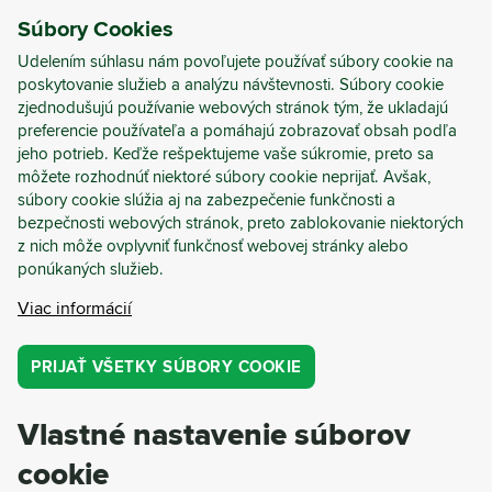
Súbory Cookies
PRIHLÁSIŤ
REGISTRÁCIA
Udelením súhlasu nám povoľujete používať súbory cookie na
poskytovanie služieb a analýzu návštevnosti. Súbory cookie
zjednodušujú používanie webových stránok tým, že ukladajú
preferencie používateľa a pomáhajú zobrazovať obsah podľa
jeho potrieb. Keďže rešpektujeme vaše súkromie, preto sa
môžete rozhodnúť niektoré súbory cookie neprijať. Avšak,
súbory cookie slúžia aj na zabezpečenie funkčnosti a
bezpečnosti webových stránok, preto zablokovanie niektorých
Kompletné odpadové
z nich môže ovplyvniť funkčnosť webovej stránky alebo
ponúkaných služieb.
hospodárstvo
Viac informácií
Znížte náklady, zvýšte transparentnosť a
PRIJAŤ VŠETKY SÚBORY COOKIE
dosahujte neustále zlepšenia s Cyrkl
Copilot.
Vlastné nastavenie súborov
REZERVUJTE SI BEZPLATNÚ KONZULTÁCIU
cookie