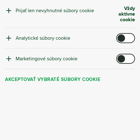
Vždy
Prijať len nevyhnutné súbory cookie
aktívne
cookie
Dôverujú nám
:
Analytické súbory cookie
Marketingové súbory cookie
AKCEPTOVAŤ VYBRATÉ SÚBORY COOKIE
Prečo si vybrať Cyrkl?
Služba od Cyrklu nie je len o kompletnom
prevzatí vášho odpadového hospodárstva - je
to strategické partnerstvo prispôsobené
potrebám vašej spoločnosti. Naša overená