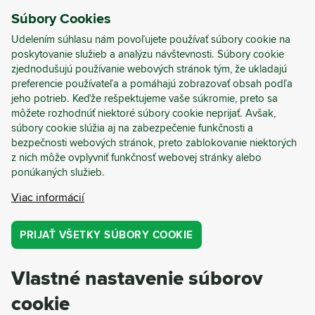
Súbory Cookies
PRIHLÁSIŤ
REGISTRÁCIA
Udelením súhlasu nám povoľujete používať súbory cookie na
poskytovanie služieb a analýzu návštevnosti. Súbory cookie
zjednodušujú používanie webových stránok tým, že ukladajú
Webináre
.
preferencie používateľa a pomáhajú zobrazovať obsah podľa
jeho potrieb. Keďže rešpektujeme vaše súkromie, preto sa
KOV
PLAST
VÝROBA
HORECA
SKLO
POTRAVINY A NÁPOJE
môžete rozhodnúť niektoré súbory cookie neprijať. Avšak,
MALOOBCHOD A SKLADY
STAVBA A DEMOLÁCIA
ANALÝZA TRHU
LEGISLATÍVA
PERSONALIZOVANÉ PROJEKTY
súbory cookie slúžia aj na zabezpečenie funkčnosti a
CIRKULÁRNA DEMOLÁCIA
ZELENÉ ZÁSOBOVANIE
bezpečnosti webových stránok, preto zablokovanie niektorých
ANALÝZA RECYKLOVATEĽNOSTI
CIRKULÁRNY SKEN ODPADU
z nich môže ovplyvniť funkčnosť webovej stránky alebo
PAPIER
PRÍPADOVÁ ŠTÚDIA
CYRKL PORADENSTVO
UDRŽATEĽNOSŤ
UDALOSTI
SPRIEVODCOVIA A SPRÁVY
ponúkaných služieb.
WEBINÁRE
Viac informácií
NOVÝ
UDALOSTI
WEBINÁRE
TECH 4 ENVI 2026 v Prahe: miesto, kde sa stretnú
PRIJAŤ VŠETKY SÚBORY COOKIE
inovácie a podniková ekológia
Vlastné nastavenie súborov
Veľtrh environmentálnych technológií TECH 4 ENVI 2026
sa tento rok po prvýkrát uskutoční spoločne s odbornou
cookie
konferenciou Povinnosti v podnikovej ekológii 2026. Cyrkl